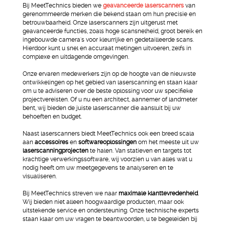
Bij MeetTechnics bieden we
geavanceerde laserscanners
van
gerenommeerde merken die bekend staan om hun precisie en
betrouwbaarheid. Onze laserscanners zijn uitgerust met
geavanceerde functies, zoals hoge scansnelheid, groot bereik en
ingebouwde camera's voor kleurrijke en gedetailleerde scans.
Hierdoor kunt u snel en accuraat metingen uitvoeren, zelfs in
complexe en uitdagende omgevingen.
Onze ervaren medewerkers zijn op de hoogte van de nieuwste
ontwikkelingen op het gebied van laserscanning en staan klaar
om u te adviseren over de beste oplossing voor uw specifieke
projectvereisten. Of u nu een architect, aannemer of landmeter
bent, wij bieden de juiste laserscanner die aansluit bij uw
behoeften en budget.
Naast laserscanners biedt MeetTechnics ook een breed scala
aan
accessoires
en
softwareoplossingen
om het meeste uit uw
laserscanningprojecten
te halen. Van statieven en targets tot
krachtige verwerkingssoftware, wij voorzien u van alles wat u
nodig heeft om uw meetgegevens te analyseren en te
visualiseren.
Bij MeetTechnics streven we naar
maximale klanttevredenheid
.
Wij bieden niet alleen hoogwaardige producten, maar ook
uitstekende service en ondersteuning. Onze technische experts
staan klaar om uw vragen te beantwoorden, u te begeleiden bij