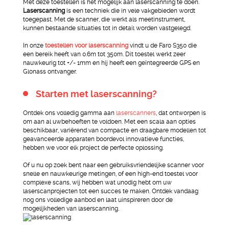
Met deze toestellen is het mogelijk aan laserscanning te doen.
Laserscanning
is een techniek die in vele vakgebieden wordt
toegepast. Met de scanner, die werkt als meetinstrument,
kunnen bestaande situaties tot in detail worden vastgelegd.
In onze
toestellen voor laserscanning
vindt u de Faro S350 die
een bereik heeft van 0.6m tot 350m. Dit toestel werkt zeer
nauwkeurig tot +/- 1mm en hij heeft een geïntegreerde GPS en
Glonass ontvanger.
Starten met laserscanning?
Ontdek ons volledig gamma aan
laserscanners
, dat ontworpen is
om aan al uwbehoeften te voldoen. Met een scala aan opties
beschikbaar, variërend van compacte en draagbare modellen tot
geavanceerde apparaten boordevol innovatieve functies,
hebben we voor elk project de perfecte oplossing.
Of u nu op zoek bent naar een gebruiksvriendelijke scanner voor
snelle en nauwkeurige metingen, of een high-end toestel voor
complexe scans, wij hebben wat unodig hebt om uw
laserscanprojecten tot een succes te maken. Ontdek vandaag
nog ons volledige aanbod en laat uinspireren door de
mogelijkheden van laserscanning.