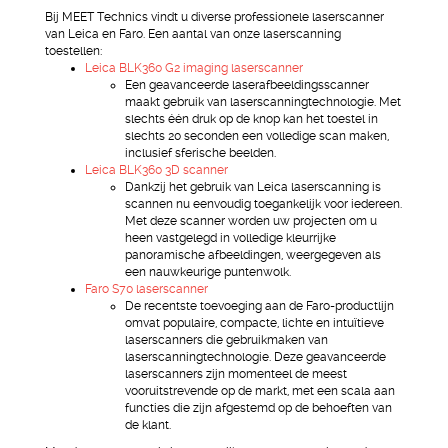
Bij MEET Technics vindt u diverse professionele laserscanner
van Leica en Faro. Een aantal van onze laserscanning
toestellen:
Leica BLK360 G2 imaging laserscanner
Een geavanceerde laserafbeeldingsscanner
maakt gebruik van laserscanningtechnologie. Met
slechts één druk op de knop kan het toestel in
slechts 20 seconden een volledige scan maken,
inclusief sferische beelden.
Leica BLK360 3D scanner
Dankzij het gebruik van Leica laserscanning is
scannen nu eenvoudig toegankelijk voor iedereen.
Met deze scanner worden uw projecten om u
heen vastgelegd in volledige kleurrijke
panoramische afbeeldingen, weergegeven als
een nauwkeurige puntenwolk.
Faro S70 laserscanner
De recentste toevoeging aan de Faro-productlijn
omvat populaire, compacte, lichte en intuïtieve
laserscanners die gebruikmaken van
laserscanningtechnologie. Deze geavanceerde
laserscanners zijn momenteel de meest
vooruitstrevende op de markt, met een scala aan
functies die zijn afgestemd op de behoeften van
de klant.