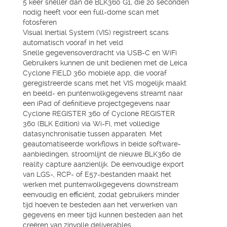
5 keer sneller dan de BLK360 G1, die 20 seconden
nodig heeft voor een full-dome scan met
fotosferen
Visual Inertial System (VIS) registreert scans
automatisch vooraf in het veld
Snelle gegevensoverdracht via USB-C en WiFi
Gebruikers kunnen de unit bedienen met de Leica
Cyclone FIELD 360 mobiele app, die vooraf
geregistreerde scans met het VIS mogelijk maakt
en beeld- en puntenwolkgegevens streamt naar
een iPad of definitieve projectgegevens naar
Cyclone REGISTER 360 of Cyclone REGISTER
360 (BLK Edition) via Wi-Fi, met volledige
datasynchronisatie tussen apparaten. Met
geautomatiseerde workflows in beide software-
aanbiedingen, stroomlijnt de nieuwe BLK360 de
reality capture aanzienlijk. De eenvoudige export
van LGS-, RCP- of E57-bestanden maakt het
werken met puntenwolkgegevens downstream
eenvoudig en efficiënt, zodat gebruikers minder
tijd hoeven te besteden aan het verwerken van
gegevens en meer tijd kunnen besteden aan het
creëren van zinvolle deliverables.