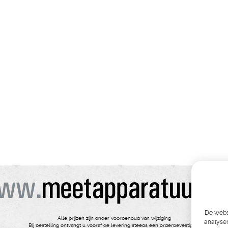
De websi
Alle prijzen zijn onder voorbehoud van wijziging
analyser
Bij bestelling ontvangt u vooraf de levering steeds een orderbevestiging