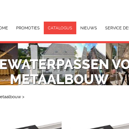
OME
PROMOTIES
CATALOGUS
NIEUWS
SERVICE DE
IEWATERPASSEN V
METAALBOUW
metaalbouw
>