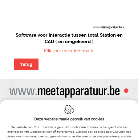
Software voor interactie tussen total Station en
CAD ( en omgekeerd )
Klik voor meer informatie
Terug
Alle prijzen zijn onder voorbehoud van wijziging
Bij bestelling ontvangt u vooraf de levering steeds een orderbevestiging
Copyright© alle rechten voorbehouden , gehele of gedeeldelijke overname van
Deze website maakt gebruik van cookies
tekst ,foto’s , video’s , verveelvoudiging op welke wijze dan ook , is niet toegestaan
tenzij hiervoor uitdrukkelijke schriftelijke toestemming is verleend door Meet
De website van MEET Technics gebruikt functionele cookies. In het geval van het
Technics
analyseren van websiteverkeer of advertenties, worden ook cookies gebruikt voor het
delen van informatie, over uw gebruik van onze site, met onze analysepartners, sociale