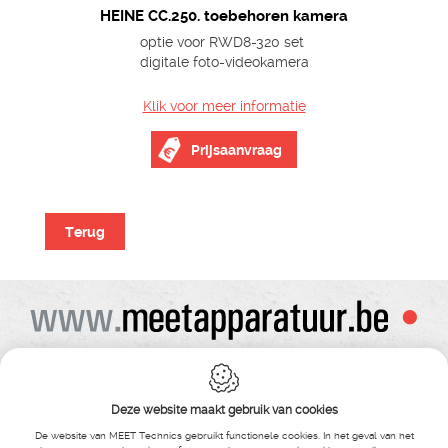
HEINE CC.250. toebehoren kamera
optie voor RWD8-320 set
digitale foto-videokamera
Klik voor meer informatie
Prijsaanvraag
Terug
Alle prijzen zijn onder voorbehoud van wijziging
Bij bestelling ontvangt u vooraf de levering steeds een orderbevestiging
Copyright© alle rechten voorbehouden , gehele of gedeeldelijke overname van
Deze website maakt gebruik van cookies
tekst ,foto’s , video’s , verveelvoudiging op welke wijze dan ook , is niet toegestaan
tenzij hiervoor uitdrukkelijke schriftelijke toestemming is verleend door Meet
De website van MEET Technics gebruikt functionele cookies. In het geval van het
Technics