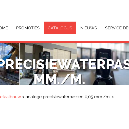
OME
PROMOTIES
CATALOGUS
NIEUWS
SERVICE DE
PRECISIEWATERPAS
MM./M.
metaalbouw
>
analoge precisiewaterpassen 0,05 mm./m.
>