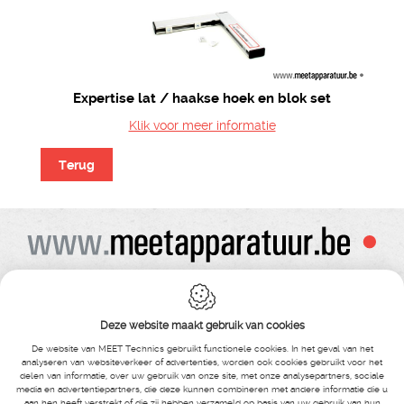
Expertise lat / haakse hoek en blok set
Klik voor meer informatie
Terug
Alle prijzen zijn onder voorbehoud van wijziging
Bij bestelling ontvangt u vooraf de levering steeds een orderbevestiging
Copyright© alle rechten voorbehouden , gehele of gedeeldelijke overname van
Deze website maakt gebruik van cookies
tekst ,foto’s , video’s , verveelvoudiging op welke wijze dan ook , is niet toegestaan
tenzij hiervoor uitdrukkelijke schriftelijke toestemming is verleend door Meet
De website van MEET Technics gebruikt functionele cookies. In het geval van het
Technics
analyseren van websiteverkeer of advertenties, worden ook cookies gebruikt voor het
delen van informatie, over uw gebruik van onze site, met onze analysepartners, sociale
media en advertentiepartners, die deze kunnen combineren met andere informatie die u
MEET Technics
-
Boterstraat 14
- Bosmolens -
8870 Izegem
-
België
-
aan hen heeft verstrekt of die zij hebben verzameld op basis van uw gebruik van hun