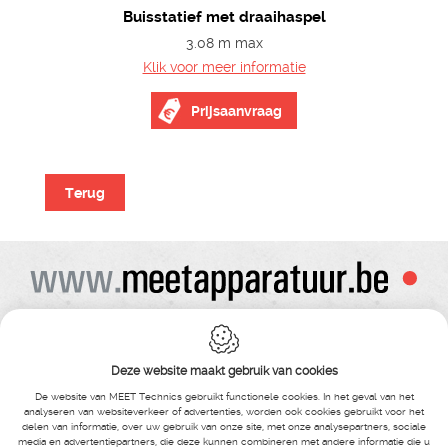
Buisstatief met draaihaspel
3.08 m max
Klik voor meer informatie
Prijsaanvraag
Terug
Alle prijzen zijn onder voorbehoud van wijziging
Bij bestelling ontvangt u vooraf de levering steeds een orderbevestiging
Copyright© alle rechten voorbehouden , gehele of gedeeldelijke overname van
Deze website maakt gebruik van cookies
tekst ,foto’s , video’s , verveelvoudiging op welke wijze dan ook , is niet toegestaan
tenzij hiervoor uitdrukkelijke schriftelijke toestemming is verleend door Meet
De website van MEET Technics gebruikt functionele cookies. In het geval van het
Technics
analyseren van websiteverkeer of advertenties, worden ook cookies gebruikt voor het
delen van informatie, over uw gebruik van onze site, met onze analysepartners, sociale
media en advertentiepartners, die deze kunnen combineren met andere informatie die u