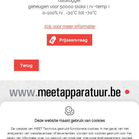
datalogger
geheugen voor 50000 bloks ( rv +temp )
0-100% rv , -30°C tot +70°C
Klik voor meer informatie
Prijsaanvraag
Terug
Alle prijzen zijn onder voorbehoud van wijziging
Bij bestelling ontvangt u vooraf de levering steeds een orderbevestiging
Copyright© alle rechten voorbehouden , gehele of gedeeldelijke overname van
Deze website maakt gebruik van cookies
tekst ,foto’s , video’s , verveelvoudiging op welke wijze dan ook , is niet toegestaan
tenzij hiervoor uitdrukkelijke schriftelijke toestemming is verleend door Meet
De website van MEET Technics gebruikt functionele cookies. In het geval van het
Technics
analyseren van websiteverkeer of advertenties, worden ook cookies gebruikt voor het
delen van informatie, over uw gebruik van onze site, met onze analysepartners, sociale