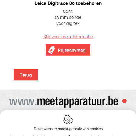
Leica Digitrace 80 toebehoren
80m.
13 mm sonde
voor digitex
Klik voor meer informatie
Prijsaanvraag
Terug
Alle prijzen zijn onder voorbehoud van wijziging
Bij bestelling ontvangt u vooraf de levering steeds een orderbevestiging
Copyright© alle rechten voorbehouden , gehele of gedeeldelijke overname van
Deze website maakt gebruik van cookies
tekst ,foto’s , video’s , verveelvoudiging op welke wijze dan ook , is niet toegestaan
tenzij hiervoor uitdrukkelijke schriftelijke toestemming is verleend door Meet