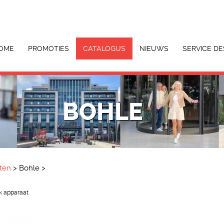
OME
PROMOTIES
CATALOGUS
NIEUWS
SERVICE DE
BOHLE
ten
>
Bohle
>
ek apparaat