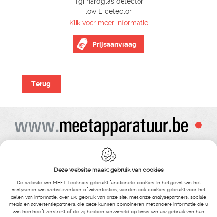
Tgi hardglas detector
low E detector
Klik voor meer informatie
Prijsaanvraag
Terug
Alle prijzen zijn onder voorbehoud van wijziging
Bij bestelling ontvangt u vooraf de levering steeds een orderbevestiging
Copyright© alle rechten voorbehouden , gehele of gedeeldelijke overname van
Deze website maakt gebruik van cookies
tekst ,foto’s , video’s , verveelvoudiging op welke wijze dan ook , is niet toegestaan
tenzij hiervoor uitdrukkelijke schriftelijke toestemming is verleend door Meet
De website van MEET Technics gebruikt functionele cookies. In het geval van het
Technics
analyseren van websiteverkeer of advertenties, worden ook cookies gebruikt voor het
delen van informatie, over uw gebruik van onze site, met onze analysepartners, sociale
media en advertentiepartners, die deze kunnen combineren met andere informatie die u
MEET Technics
-
Boterstraat 14
- Bosmolens -
8870 Izegem
-
België
-
aan hen heeft verstrekt of die zij hebben verzameld op basis van uw gebruik van hun