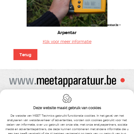
Arpentar
Klik voor meer informatie
Terug
Alle prijzen zijn onder voorbehoud van wijziging
Bij bestelling ontvangt u vooraf de levering steeds een orderbevestiging
Copyright© alle rechten voorbehouden , gehele of gedeeldelijke overname van
Deze website maakt gebruik van cookies
tekst ,foto’s , video’s , verveelvoudiging op welke wijze dan ook , is niet toegestaan
tenzij hiervoor uitdrukkelijke schriftelijke toestemming is verleend door Meet
De website van MEET Technics gebruikt functionele cookies. In het geval van het
Technics
analyseren van websiteverkeer of advertenties, worden ook cookies gebruikt voor het
delen van informatie, over uw gebruik van onze site, met onze analysepartners, sociale
media en advertentiepartners, die deze kunnen combineren met andere informatie die u
MEET Technics
-
Boterstraat 14
- Bosmolens -
8870 Izegem
-
België
-
aan hen heeft verstrekt of die zij hebben verzameld op basis van uw gebruik van hun