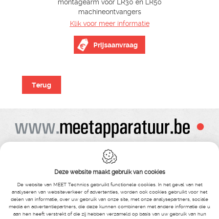
montagearm voor LR30 en LR50
machineontvangers
Klik voor meer informatie
Prijsaanvraag
Terug
Alle prijzen zijn onder voorbehoud van wijziging
Bij bestelling ontvangt u vooraf de levering steeds een orderbevestiging
Copyright© alle rechten voorbehouden , gehele of gedeeldelijke overname van
Deze website maakt gebruik van cookies
tekst ,foto’s , video’s , verveelvoudiging op welke wijze dan ook , is niet toegestaan
tenzij hiervoor uitdrukkelijke schriftelijke toestemming is verleend door Meet
De website van MEET Technics gebruikt functionele cookies. In het geval van het
Technics
analyseren van websiteverkeer of advertenties, worden ook cookies gebruikt voor het
delen van informatie, over uw gebruik van onze site, met onze analysepartners, sociale
media en advertentiepartners, die deze kunnen combineren met andere informatie die u
MEET Technics
-
Boterstraat 14
- Bosmolens -
8870 Izegem
-
België
-
aan hen heeft verstrekt of die zij hebben verzameld op basis van uw gebruik van hun