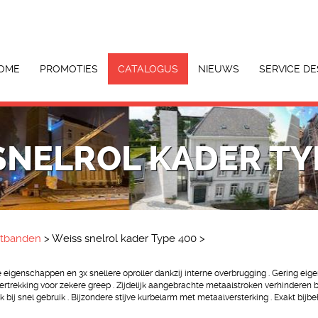
OME
PROMOTIES
CATALOGUS
NIEUWS
SERVICE DE
SNELROL KADER TY
eetbanden
>
Weiss snelrol kader Type 400
>
 eigenschappen en 3x snellere oproller dankzij interne overbrugging . Gering eig
rekking voor zekere greep . Zijdelijk aangebrachte metaalstroken verhinderen b
 bij snel gebruik . Bijzondere stijve kurbelarm met metaalversterking . Exakt bi