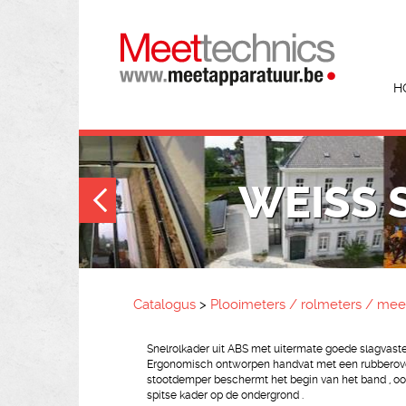
H
WEISS 
Catalogus
>
Plooimeters / rolmeters / m
Snelrolkader uit ABS met uitermate goede slagvaste
Ergonomisch ontworpen handvat met een rubberovert
stootdemper beschermt het begin van het band , ook
spitse kader op de ondergrond .