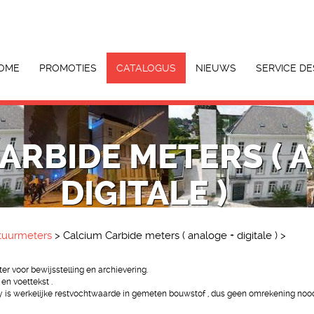
OME
PROMOTIES
CATALOGUS
NIEUWS
SERVICE DE
ARBIDE METERS ( 
DIGITALE )
tuurmeters
>
Calcium Carbide meters ( analoge + digitale )
>
ter voor bewijsstelling en archievering.
en voettekst .
ay is werkelijke restvochtwaarde in gemeten bouwstof , dus geen omrekening noodz