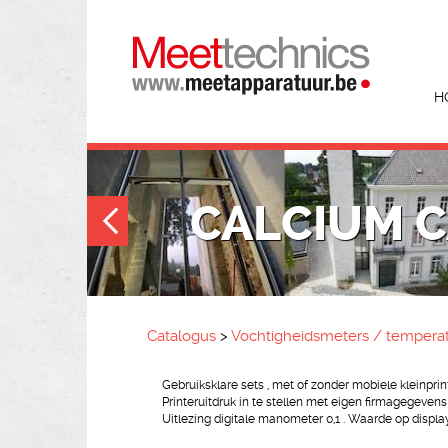
H
CALCIUM C
Catalogus
>
Vochtigheidsmeters / tempera
Gebruiksklare sets , met of zonder mobiele kleinprin
Printeruitdruk in te stellen met eigen firmagegevens 
Uitlezing digitale manometer 0,1 . Waarde op displ