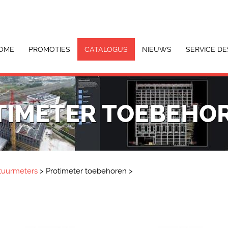
OME
PROMOTIES
CATALOGUS
NIEUWS
SERVICE DE
TIMETER TOEBEHO
tuurmeters
>
Protimeter toebehoren
>