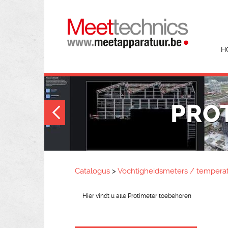
H
PRO
Catalogus
>
Vochtigheidsmeters / tempera
Hier vindt u alle Protimeter toebehoren