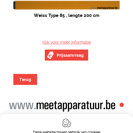
Weiss Type 85 , lengte 200 cm
Klik voor meer informatie
Prijsaanvraag
Terug
Alle prijzen zijn onder voorbehoud van wijziging
Bij bestelling ontvangt u vooraf de levering steeds een orderbevestiging
Copyright© alle rechten voorbehouden , gehele of gedeeldelijke overname van
Deze website maakt gebruik van cookies
tekst ,foto’s , video’s , verveelvoudiging op welke wijze dan ook , is niet toegestaan