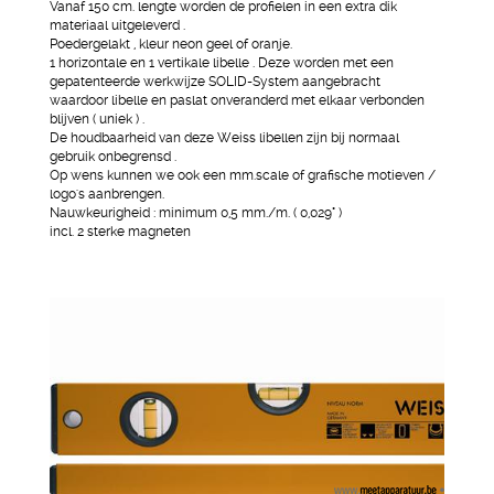
Vanaf 150 cm. lengte worden de profielen in een extra dik
materiaal uitgeleverd .
Poedergelakt , kleur neon geel of oranje.
1 horizontale en 1 vertikale libelle . Deze worden met een
gepatenteerde werkwijze SOLID-System aangebracht
waardoor libelle en paslat onveranderd met elkaar verbonden
blijven ( uniek ) .
De houdbaarheid van deze Weiss libellen zijn bij normaal
gebruik onbegrensd .
Op wens kunnen we ook een mm.scale of grafische motieven /
logo's aanbrengen.
Nauwkeurigheid : minimum 0,5 mm./m. ( 0,029° )
incl. 2 sterke magneten