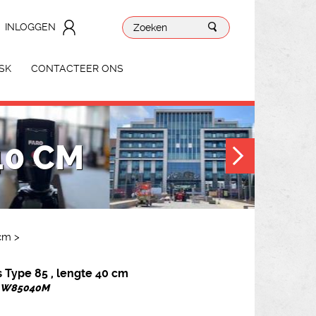
INLOGGEN
SK
CONTACTEER ONS
40 CM
 cm
>
 Type 85 , lengte 40 cm
r. W85040M