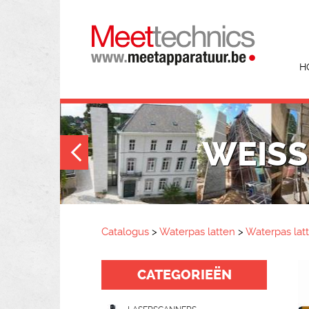
H
WEISS 
Catalogus
>
Waterpas latten
>
Waterpas lat
CATEGORIEËN