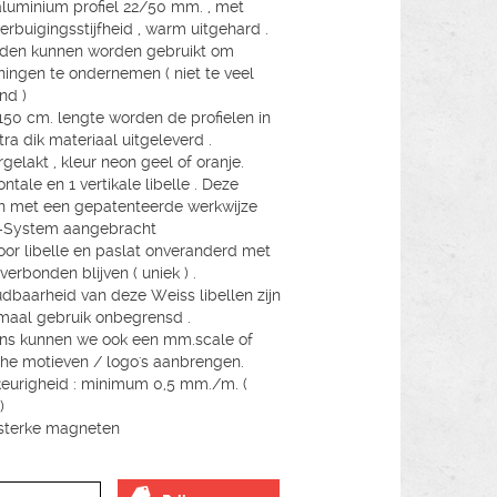
aluminium profiel 22/50 mm. , met
erbuigingsstijfheid , warm uitgehard .
ijden kunnen worden gebruikt om
ningen te ondernemen ( niet te veel
nd )
150 cm. lengte worden de profielen in
tra dik materiaal uitgeleverd .
gelakt , kleur neon geel of oranje.
ontale en 1 vertikale libelle . Deze
 met een gepatenteerde werkwijze
-System aangebracht
or libelle en paslat onveranderd met
verbonden blijven ( uniek ) .
dbaarheid van deze Weiss libellen zijn
rmaal gebruik onbegrensd .
ns kunnen we ook een mm.scale of
che motieven / logo's aanbrengen.
urigheid : minimum 0,5 mm./m. (
)
2 sterke magneten