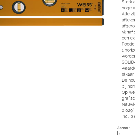
Sterk 
hoge v
Alle z
afteke
afgero
Vanaf 
een ex
Poeder
1 horiz
worden
SOLID
waardo
elkaar 
De hou
bij no
Op we
grafis
Nauwke
0,029° 
incl. 
Aantal :