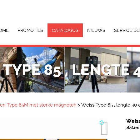
OME
PROMOTIES
CATALOGUS
NIEUWS
SERVICE DE
TYPE 85 , LENGTE 
ten Type 85M met sterke magneten
>
Weiss Type 85 , lengte 40
Weiss
Art.n