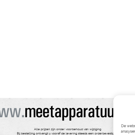
De websi
Alle prijzen zijn onder voorbehoud van wijziging
analyser
Bij bestelling ontvangt u vooraf de levering steeds een orderbevestiging