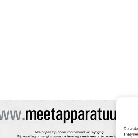
De websi
Alle prijzen zijn onder voorbehoud van wijziging
analyser
Bij bestelling ontvangt u vooraf de levering steeds een orderbevestiging