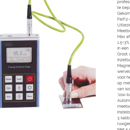
profes
te bep
Gekomb
Fe(F1)
Uitlezi
Meetbe
Max af
1.5+3%
In een
Groot 
Inzetb
Magnet
wervel
voor h
op met
van is
"low-b
Automa
meets
Instel
3 kali
ruwge
Met 5 