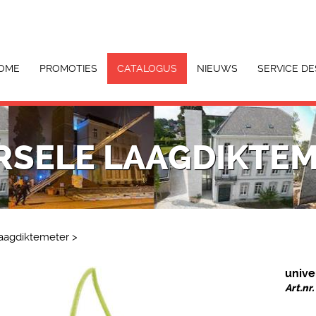
OME
PROMOTIES
CATALOGUS
NIEUWS
SERVICE DE
RSELE LAAGDIKTE
laagdiktemeter
>
unive
Art.nr