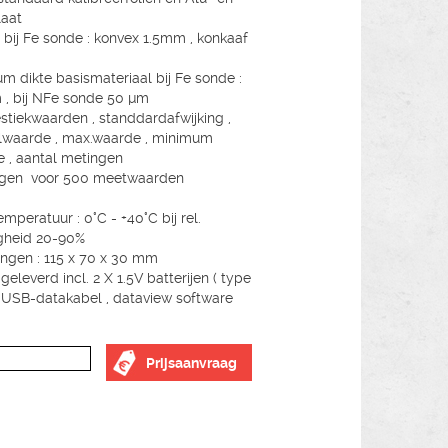
laat
 bij Fe sonde : konvex 1.5mm , konkaaf
m dikte basismateriaal bij Fe sonde :
, bij NFe sonde 50 µm
estiekwaarden , standdardafwijking ,
lwaarde , max.waarde , minimum
 , aantal metingen
gen voor 500 meetwaarden
mperatuur : 0°C - +40°C bij rel.
gheid 20-90%
ngen : 115 x 70 x 30 mm
eleverd incl. 2 X 1.5V batterijen ( type
 USB-datakabel , dataview software
Prijsaanvraag