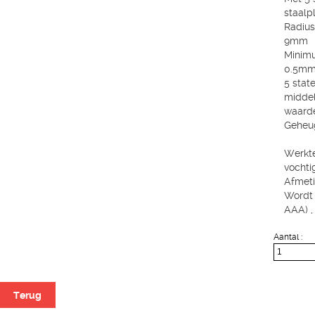
staalp
Radius
9mm
Minimu
0.5mm 
5 stat
midde
waarde
Geheu
Werkte
vochti
Afmeti
Wordt g
AAA) ,
Aantal :
Terug