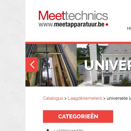
H
UNIVE
Catalogus
>
Laagdiktemeters
>
universele 
CATEGORIEËN