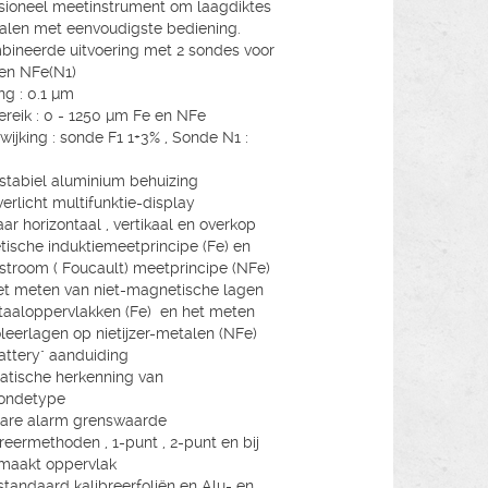
sioneel meetinstrument om laagdiktes
alen met eenvoudigste bediening.
ineerde uitvoering met 2 sondes voor
 en NFe(N1)
ng : 0.1 µm
reik : 0 - 1250 µm Fe en NFe
wijking : sonde F1 1+3% , Sonde N1 :
 stabiel aluminium behuizing
verlicht multifunktie-display
aar horizontaal , vertikaal en overkop
ische induktiemeetprincipe (Fe) en
stroom ( Foucault) meetprincipe (NFe)
et meten van niet-magnetische lagen
aaloppervlakken (Fe) en het meten
oleerlagen op nietijzer-metalen (NFe)
attery" aanduiding
tische herkenning van
ondetype
bare alarm grenswaarde
breermethoden , 1-punt , 2-punt en bij
maakt oppervlak
standaard kalibreerfoliën en Alu- en