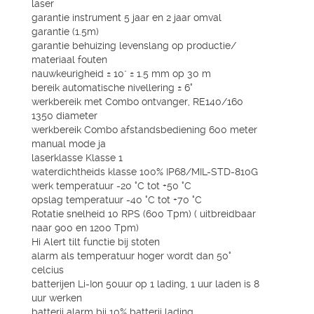
laser
garantie instrument 5 jaar en 2 jaar omval
garantie (1.5m)
garantie behuizing levenslang op productie/
materiaal fouten
nauwkeurigheid ± 10" ± 1.5 mm op 30 m
bereik automatische nivellering ± 6°
werkbereik met Combo ontvanger, RE140/160
1350 diameter
werkbereik Combo afstandsbediening 600 meter
manual mode ja
laserklasse Klasse 1
waterdichtheids klasse 100% IP68/MIL-STD-810G
werk temperatuur -20 °C tot +50 °C
opslag temperatuur -40 °C tot +70 °C
Rotatie snelheid 10 RPS (600 Tpm) ( uitbreidbaar
naar 900 en 1200 Tpm)
Hi Alert tilt functie bij stoten
alarm als temperatuur hoger wordt dan 50°
celcius
batterijen Li-Ion 50uur op 1 lading, 1 uur laden is 8
uur werken
batterij alarm bij 10% batterij lading