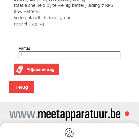
rotatie snelheid bij te weinig batterij lading 7 RPS
(low Battery)
volle oplaadtijdsduur : 5 uur
gewicht 3,9 Kg
Aantal :
Prijsaanvraag
Terug
Alle prijzen zijn onder voorbehoud van wijziging
Bij bestelling ontvangt u vooraf de levering steeds een orderbevestiging
Copyright© alle rechten voorbehouden , gehele of gedeeldelijke overname van