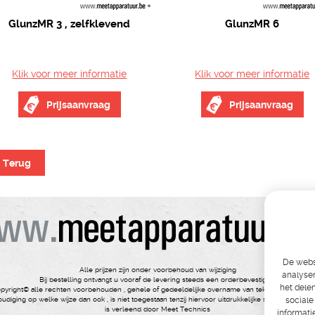
GlunzMR 3 , zelfklevend
GlunzMR 6
Klik voor meer informatie
Klik voor meer informatie
Prijsaanvraag
Prijsaanvraag
Terug
De websi
Alle prijzen zijn onder voorbehoud van wijziging
analyser
Bij bestelling ontvangt u vooraf de levering steeds een orderbevestiging
het dele
pyright© alle rechten voorbehouden , gehele of gedeeldelijke overname van tekst ,foto’s , video’
udiging op welke wijze dan ook , is niet toegestaan tenzij hiervoor uitdrukkelijke schriftelijke t
sociale
is verleend door Meet Technics
informati