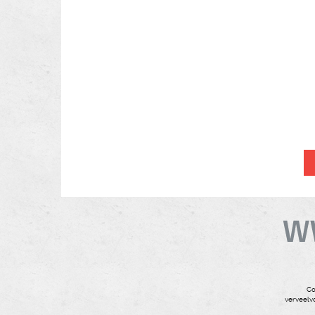
Co
verveelvo