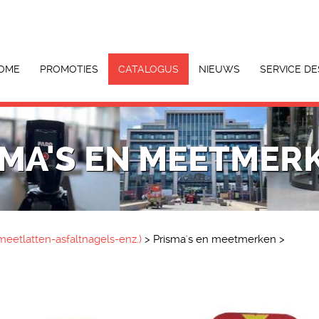
OME
PROMOTIES
CATALOGUS
NIEUWS
SERVICE DE
SMA'S EN MEETMER
eetlatten-asfaltnagels-enz.)
>
Prisma's en meetmerken
>