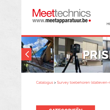
H
PRI
Catalogus
>
Survey toebehoren (statieven-m