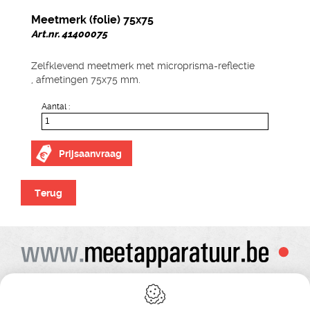
Meetmerk (folie) 75x75
Art.nr. 41400075
Zelfklevend meetmerk met microprisma-reflectie
, afmetingen 75x75 mm.
Aantal :
Prijsaanvraag
Terug
Alle prijzen zijn onder voorbehoud van wijziging
Bij bestelling ontvangt u vooraf de levering steeds een orderbevestiging
Copyright© alle rechten voorbehouden , gehele of gedeeldelijke overname van