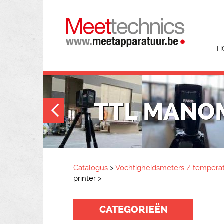
H
TTL MANO
Catalogus
>
Vochtigheidsmeters / tempera
printer
>
CATEGORIEËN