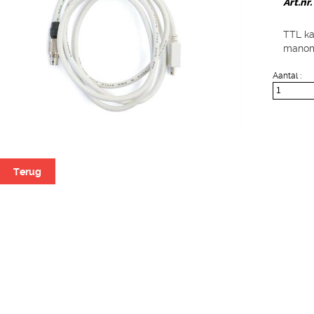
Art.nr
TTL ka
manome
Aantal :
Terug