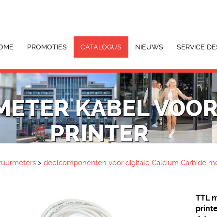
OME
PROMOTIES
CATALOGUS
NIEUWS
SERVICE DE
METER KABEL VOOR
PRINTER
tuurmeters
>
deelcomponenten voor digitale Calcium Carbide m
TTL m
print