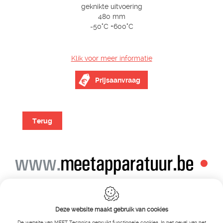
geknikte uitvoering
480 mm
-50°C +600°C
Klik voor meer informatie
Prijsaanvraag
Terug
Alle prijzen zijn onder voorbehoud van wijziging
Bij bestelling ontvangt u vooraf de levering steeds een orderbevestiging
Copyright© alle rechten voorbehouden , gehele of gedeeldelijke overname van
Deze website maakt gebruik van cookies
tekst ,foto’s , video’s , verveelvoudiging op welke wijze dan ook , is niet toegestaan
tenzij hiervoor uitdrukkelijke schriftelijke toestemming is verleend door Meet
De website van MEET Technics gebruikt functionele cookies. In het geval van het