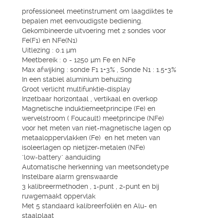
professioneel meetinstrument om laagdiktes te
bepalen met eenvoudigste bediening.
Gekombineerde uitvoering met 2 sondes voor
Fe(F1) en NFe(N1)
Uitlezing : 0.1 µm
Meetbereik : 0 - 1250 µm Fe en NFe
Max afwijking : sonde F1 1+3% , Sonde N1 : 1.5+3%
In een stabiel aluminium behuizing
Groot verlicht multifunktie-display
Inzetbaar horizontaal , vertikaal en overkop
Magnetische induktiemeetprincipe (Fe) en
wervelstroom ( Foucault) meetprincipe (NFe)
voor het meten van niet-magnetische lagen op
metaaloppervlakken (Fe) en het meten van
isoleerlagen op nietijzer-metalen (NFe)
"low-battery" aanduiding
Automatische herkenning van meetsondetype
Instelbare alarm grenswaarde
3 kalibreermethoden , 1-punt , 2-punt en bij
ruwgemaakt oppervlak
Met 5 standaard kalibreerfoliën en Alu- en
staalplaat