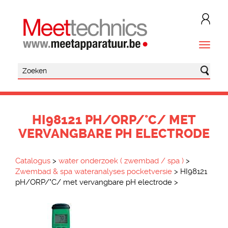
HI98121 PH/ORP/°C/ MET
VERVANGBARE PH ELECTRODE
Catalogus
>
water onderzoek ( zwembad / spa )
>
Zwembad & spa wateranalyses pocketversie
>
HI98121
pH/ORP/°C/ met vervangbare pH electrode
>