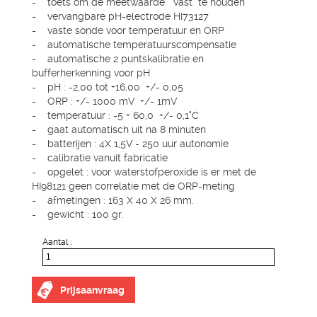
- toets om de meetwaarde " vast" te houden
- vervangbare pH-electrode HI73127
- vaste sonde voor temperatuur en ORP
- automatische temperatuurscompensatie
- automatische 2 puntskalibratie en
bufferherkenning voor pH
- pH : -2,00 tot +16,00 +/- 0,05
- ORP : +/- 1000 mV +/- 1mV
- temperatuur : -5 + 60,0 +/- 0,1°C
- gaat automatisch uit na 8 minuten
- batterijen : 4X 1,5V - 250 uur autonomie
- calibratie vanuit fabricatie
- opgelet : voor waterstofperoxide is er met de
HI98121 geen correlatie met de ORP-meting
- afmetingen : 163 X 40 X 26 mm.
- gewicht : 100 gr.
Aantal :
Prijsaanvraag