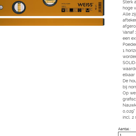
Sterk 
hoge v
Alle z
afteke
afgero
Vanaf 
een ex
Poeder
1 horiz
worden
SOLID
waardo
elkaar 
De hou
bij no
Op we
grafis
Nauwke
0,029° 
incl. 
Aantal :