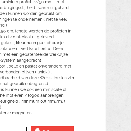
aluminium profiel 22/50 mm. , met
erbuigingsstijfheid , warm uitgehard .
ijden kunnen worden gebruikt om
ningen te ondernemen ( niet te veel
nd )
150 cm. lengte worden de profielen in
tra dik materiaal uitgeleverd .
gelakt , kleur neon geel of oranje.
ontale en 1 vertikale libelle . Deze
 met een gepatenteerde werkwijze
-System aangebracht
or libelle en paslat onveranderd met
verbonden blijven ( uniek ) .
dbaarheid van deze Weiss libellen zijn
rmaal gebruik onbegrensd .
ns kunnen we ook een mm.scale of
che motieven / logo's aanbrengen.
urigheid : minimum 0,5 mm./m. (
)
2 sterke magneten