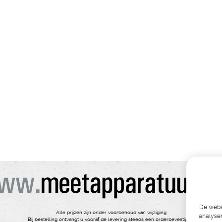
De websi
Alle prijzen zijn onder voorbehoud van wijziging
analyser
Bij bestelling ontvangt u vooraf de levering steeds een orderbevestiging