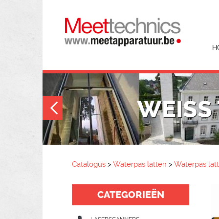
H
WEISS 
Catalogus
>
Waterpas latten
>
Waterpas lat
CATEGORIEËN