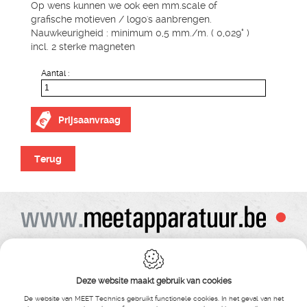
Op wens kunnen we ook een mm.scale of
grafische motieven / logo's aanbrengen.
Nauwkeurigheid : minimum 0,5 mm./m. ( 0,029° )
incl. 2 sterke magneten
Aantal :
Prijsaanvraag
Terug
Alle prijzen zijn onder voorbehoud van wijziging
Bij bestelling ontvangt u vooraf de levering steeds een orderbevestiging
Copyright© alle rechten voorbehouden , gehele of gedeeldelijke overname van
Deze website maakt gebruik van cookies
tekst ,foto’s , video’s , verveelvoudiging op welke wijze dan ook , is niet toegestaan
tenzij hiervoor uitdrukkelijke schriftelijke toestemming is verleend door Meet
De website van MEET Technics gebruikt functionele cookies. In het geval van het
Technics