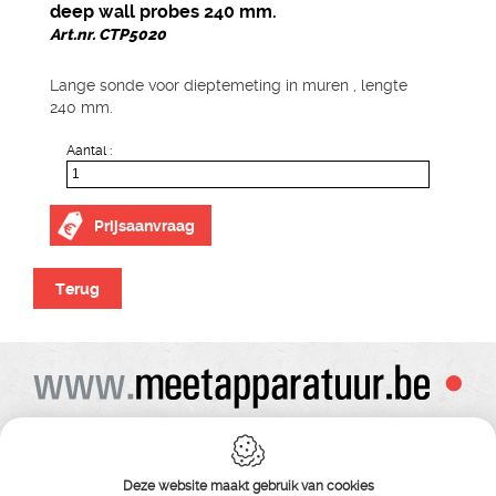
deep wall probes 240 mm.
Art.nr. CTP5020
Lange sonde voor dieptemeting in muren , lengte
240 mm.
Aantal :
Prijsaanvraag
Terug
Alle prijzen zijn onder voorbehoud van wijziging
Bij bestelling ontvangt u vooraf de levering steeds een orderbevestiging
Copyright© alle rechten voorbehouden , gehele of gedeeldelijke overname van
Deze website maakt gebruik van cookies
tekst ,foto’s , video’s , verveelvoudiging op welke wijze dan ook , is niet toegestaan