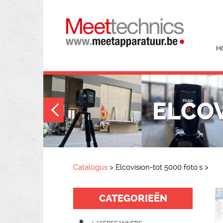
H
ELCOV
Catalogus
>
Elcovision-tot 5000 foto's
>
CATEGORIEËN