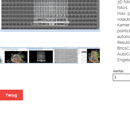
3D fot
foto's
max. 5
volaut
Kamera
pointc
automa
Result
BricsC
AutoCA
Engels
Aantal :
Terug