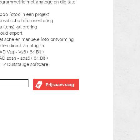
ogrammetrie met analoge en digitale
000 foto's in een projekt
omatische foto-oriëntering
 (lens) kalibrering
loud export
tische en manuele foto-ontvorming
aten direct via plug-in
AD V19 - V26 ( 64 Bit )
D 2019 - 2026 ( 64 Bit )
- / Duitstalige software
Prijsaanvraag