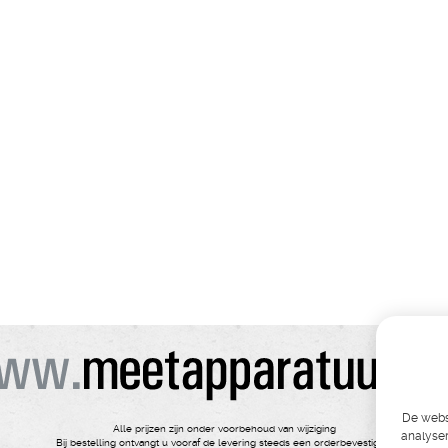
De websi
Alle prijzen zijn onder voorbehoud van wijziging
analyser
Bij bestelling ontvangt u vooraf de levering steeds een orderbevestiging