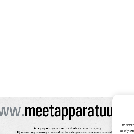
De websi
Alle prijzen zijn onder voorbehoud van wijziging
analyser
Bij bestelling ontvangt u vooraf de levering steeds een orderbevestiging