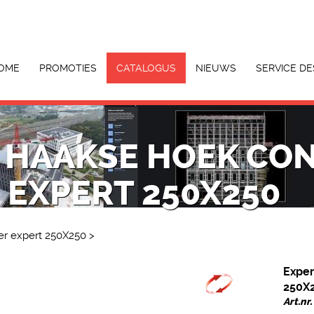
OME
PROMOTIES
CATALOGUS
NIEUWS
SERVICE DE
E HAAKSE HOEK CO
EXPERT 250X250
ler expert 250X250
>
Exper
250X
Art.nr