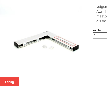
volgen
Alu in
maatbl
als de
Aantal :
Terug