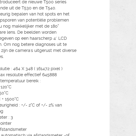
ntroduceert de nieuwe T500 series
nde uit de T530 en de T540.
urig bepalen van hot spots en het
 opsporen van potentiële problemen
u nog makkelijker met de 180°
are lens. De beelden worden
geven op een haarscherp 4" LCD
. Om nog betere diagnoses uit te
 zijn de camera's uitgerust met diverse
es.
lutie : 464 X 348 ( 161472 pixel )
ax resolutie effectief 645888
 temperatuur bereik :
+120°C
50°C
 + 1500°C
urigheid : +/- 2°C of +/- 2% van
ng
ter : 3
pointer
afstandsmeter
: automatisch via afstandsmeter -of