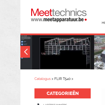
H
Catalogus
>
FLIR T540
>
CATEGORIEËN