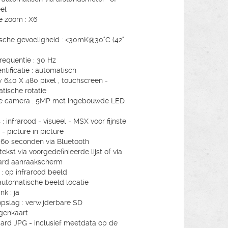
el
le zoom : X6
sche gevoeligheid : <30mK@30°C (42°
requentie : 30 Hz
ntificatie : automatisch
y 640 X 480 pixel , touchscreen -
tische rotatie
le camera : 5MP met ingebouwde LED
: infrarood - visueel - MSX voor fijnste
 - picture in picture
: 60 seconden via Bluetooth
 tekst via voorgedefinieerde lijst of via
ard aanraakscherm
 : op infrarood beeld
automatische beeld locatie
nk : ja
pslag : verwijderbare SD
genkaart
ard JPG - inclusief meetdata op de