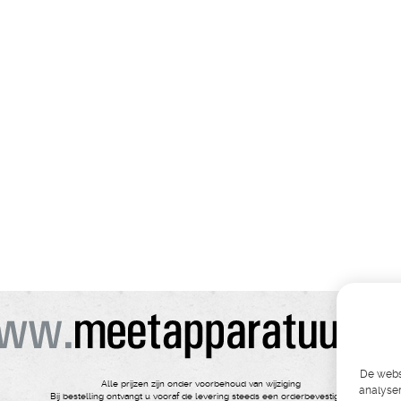
De websi
Alle prijzen zijn onder voorbehoud van wijziging
analyser
Bij bestelling ontvangt u vooraf de levering steeds een orderbevestiging