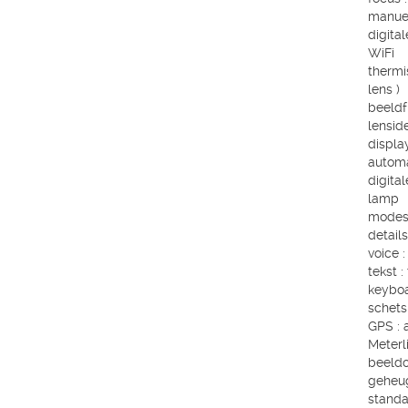
manue
digita
WiFi
thermi
lens )
beeldf
lenside
displa
automa
digita
lamp
modes 
details
voice 
tekst :
keybo
schets
GPS : 
Meterli
beeldo
geheu
standa