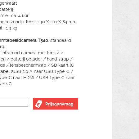
genkaart
batterij
mie : ca. 4 uur
ngen zonder lens : 140 X 201 X 84 mm
 : 1.3 kg
warmtebeeldcamera T540
, standaard
rd :
/ infrarood camera met lens / 2
ijen / batterij oplader / hand strap /
ds / lensbeschermkap / SD kaart (8
kabel (USB 2.0 A naar USB Type-C /
ype-C naar HDMI / USB Type-C naar
ype-C
Prijsaanvraag