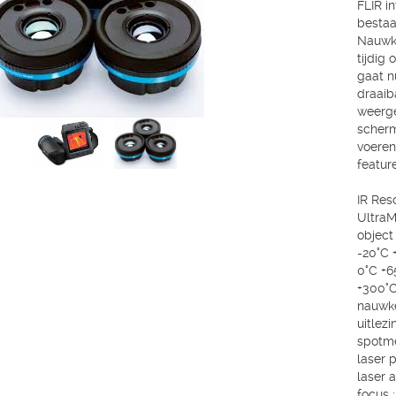
FLIR i
bestaa
Nauwke
tijdig
gaat n
draaib
weerge
scherm
voeren
featur
IR Reso
UltraM
object
-20°C 
0°C +6
+300°C
nauwke
uitlezi
spotme
laser 
laser 
focus 