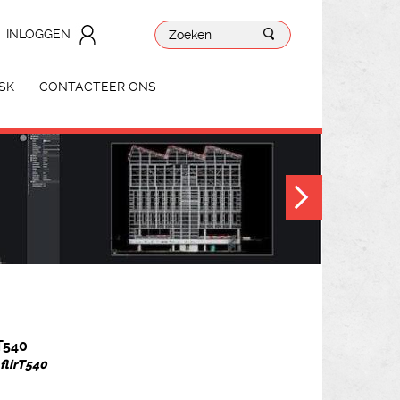
INLOGGEN
SK
CONTACTEER ONS
T540
 flirT540