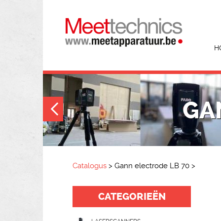
H
GA
Catalogus
>
Gann electrode LB 70
>
CATEGORIEËN