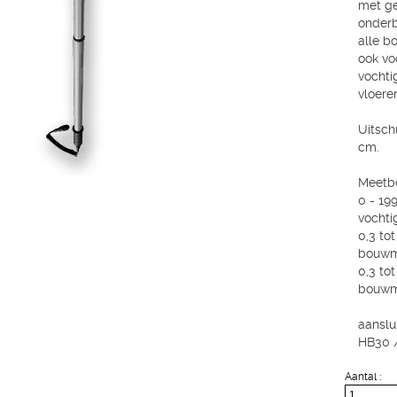
met ge
onderb
alle b
ook vo
vochti
vloeren
Uitsch
cm.
Meetbe
0 - 199
vochti
0,3 to
bouwma
0,3 to
bouwma
aanslu
HB30 /
Aantal :