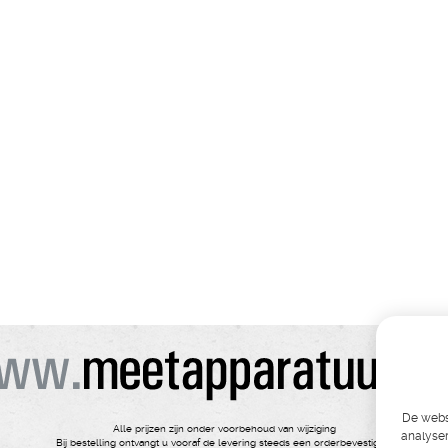
De websi
Alle prijzen zijn onder voorbehoud van wijziging
analyser
Bij bestelling ontvangt u vooraf de levering steeds een orderbevestiging