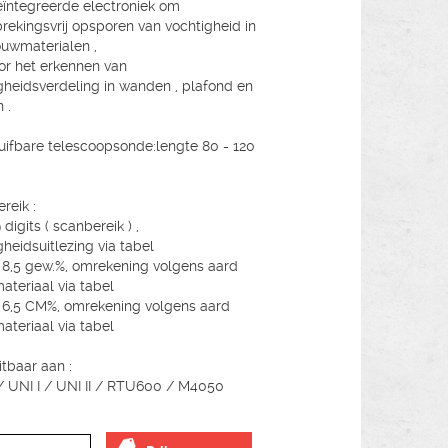
ïntegreerde electroniek om
rekingsvrij opsporen van vochtigheid in
ouwmaterialen ,
or het erkennen van
gheidsverdeling in wanden , plafond en
 .
uifbare telescoopsonde:lengte 80 - 120
reik :
 digits ( scanbereik ) ,
gheidsuitlezing via tabel
t 8,5 gew.%, omrekening volgens aard
teriaal via tabel
t 6,5 CM%, omrekening volgens aard
teriaal via tabel
itbaar aan :
 UNI I / UNI II / RTU600 / M4050