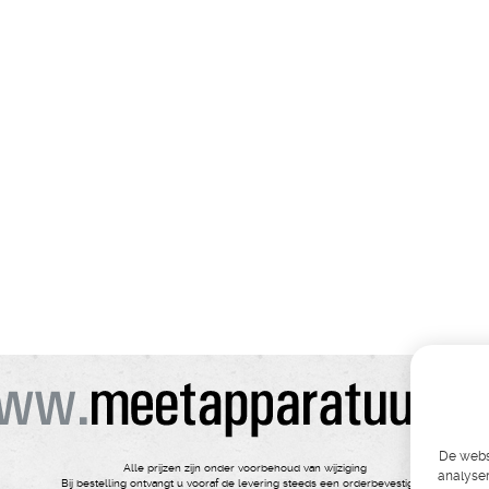
De websi
Alle prijzen zijn onder voorbehoud van wijziging
analyser
Bij bestelling ontvangt u vooraf de levering steeds een orderbevestiging