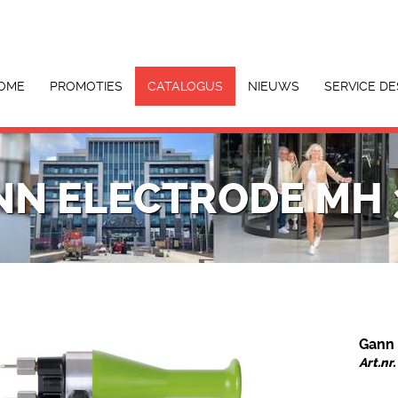
OME
PROMOTIES
CATALOGUS
NIEUWS
SERVICE DE
NN ELECTRODE MH 
Gann 
Art.n