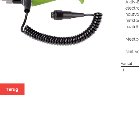
Aktiv-
electr
houtvo
natsto
naaldh
Meetbe
Niet v
Aantal :
Terug