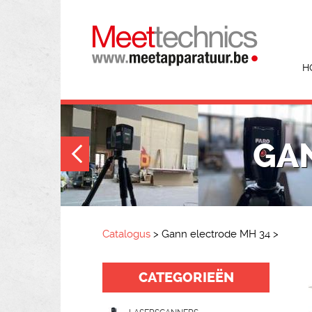
H
GA
Catalogus
>
Gann electrode MH 34
>
CATEGORIEËN