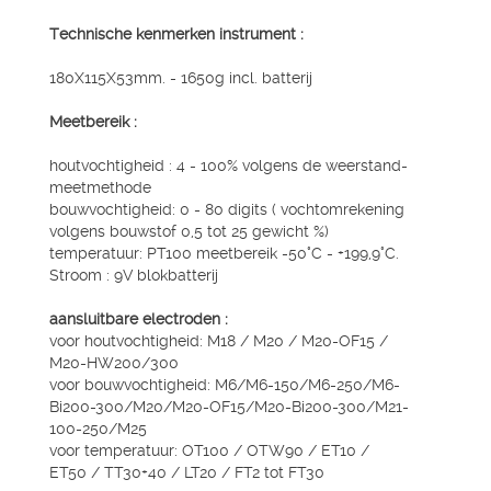
Technische kenmerken instrument :
180X115X53mm. - 1650g incl. batterij
Meetbereik :
houtvochtigheid : 4 - 100% volgens de weerstand-
meetmethode
bouwvochtigheid: 0 - 80 digits ( vochtomrekening
volgens bouwstof 0,5 tot 25 gewicht %)
temperatuur: PT100 meetbereik -50°C - +199,9°C.
Stroom : 9V blokbatterij
aansluitbare electroden :
voor houtvochtigheid: M18 / M20 / M20-OF15 /
M20-HW200/300
voor bouwvochtigheid: M6/M6-150/M6-250/M6-
Bi200-300/M20/M20-OF15/M20-Bi200-300/M21-
100-250/M25
voor temperatuur: OT100 / OTW90 / ET10 /
ET50 / TT30+40 / LT20 / FT2 tot FT30