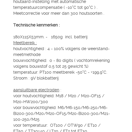
houtaard-instelling met automatische
temperatuurcompensatie ( -10°C tot 90°C ) .
Meetcorrectie voor meer dan 300 houtsoorten .
Technische kenmerken :
180X115X53mm. - 1650g incl. batterij
Meetbereik :
houtvochtigheid : 4 - 100% volgens de weerstand-
meetmethode
bouwvochtigheid: 0 - 80 digits ( vochtomrekening
volgens bouwstof 0,5 tot 25 gewicht %)
temperatuur: PT100 meetbereik -50°C - +199,9°C.
Stroom : 9V blokbatterij
aansluitbare electroden
:
voor houtvochtigheid: M18 / M20 / M20-OF15 /
M20-HW200/300
voor bouwvochtigheid: M6/M6-150/M6-250/M6-
Bi200-300/M20/M20-OF15/M20-Bi200-300/M21-
100-250/M25
voor temperatuur: OT100 / OTW90 / ET10 /
ET50 / TT30+40 / LT20 / FT2 tot FT30