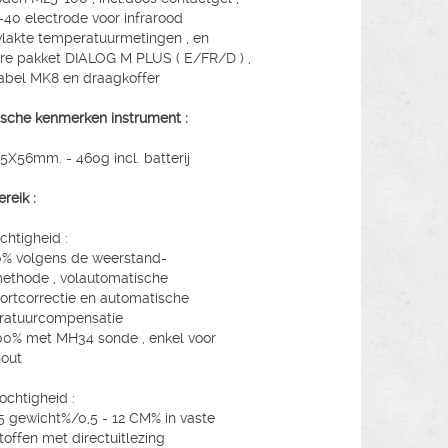
-40 electrode voor infrarood
lakte temperatuurmetingen , en
re pakket DIALOG M PLUS ( E/FR/D ) ,
bel MK8 en draagkoffer
sche kenmerken instrument :
5X56mm. - 460g incl. batterij
reik :
chtigheid :
0% volgens de weerstand-
thode , volautomatische
ortcorrectie en automatische
ratuurcompensatie
00% met MH34 sonde , enkel voor
out
chtigheid :
25 gewicht%/0,5 - 12 CM% in vaste
offen met directuitlezing