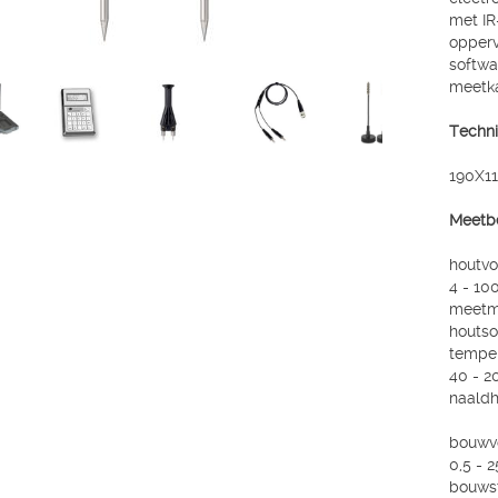
met IR
opperv
softwa
meetka
Techni
190X11
Meetbe
houtvo
4 - 10
meetme
houtso
tempe
40 - 2
naaldh
bouwvo
0,5 - 
bouwst