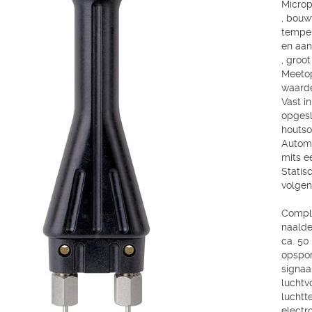
Microp
, bouw
tempe
en aan
, groot
Meetop
waard
Vast i
opgesl
houtso
Autom
mits e
Statis
volgen
Comple
naalde
ca. 50
opspor
signaa
luchtv
luchtt
electr