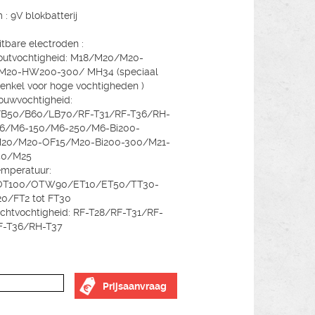
 : 9V blokbatterij
itbare electroden :
outvochtigheid: M18/M20/M20-
M20-HW200-300/ MH34 (speciaal
enkel voor hoge vochtigheden )
ouwvochtigheid:
B50/B60/LB70/RF-T31/RF-T36/RH-
6/M6-150/M6-250/M6-Bi200-
20/M20-OF15/M20-Bi200-300/M21-
50/M25
emperatuur:
OT100/OTW90/ET10/ET50/TT30-
0/FT2 tot FT30
uchtvochtigheid: RF-T28/RF-T31/RF-
F-T36/RH-T37
Prijsaanvraag