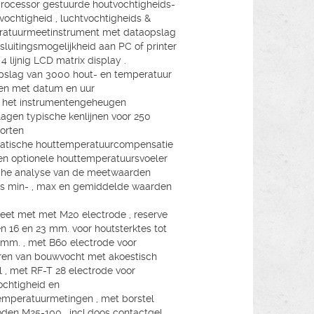
rocessor gestuurde houtvochtigheids-
vochtigheid , luchtvochtigheids &
ratuurmeetinstrument met dataopslag
sluitingsmogelijkheid aan PC of printer
 4 lijnig LCD matrix display .
slag van 3000 hout- en temperatuur
en met datum en uur
n het instrumentengeheugen
agen typische kenlijnen voor 250
orten
atische houttemperatuurcompensatie
en optionele houttemperatuursvoeler
che analyse van de meetwaarden
s min- , max en gemiddelde waarden
et met met M20 electrode , reserve
n 16 en 23 mm. voor houtsterktes tot
 mm. , met B60 electrode voor
en van bouwvocht met akoestisch
l , met RF-T 28 electrode voor
ochtigheid en
emperatuurmetingen , met borstel
oden M25-100 , incl.doos contactgel ,