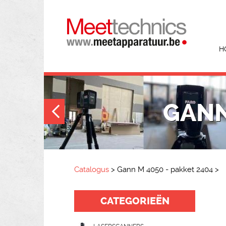
H
GANN
Catalogus
>
Gann M 4050 - pakket 2404
>
CATEGORIEËN