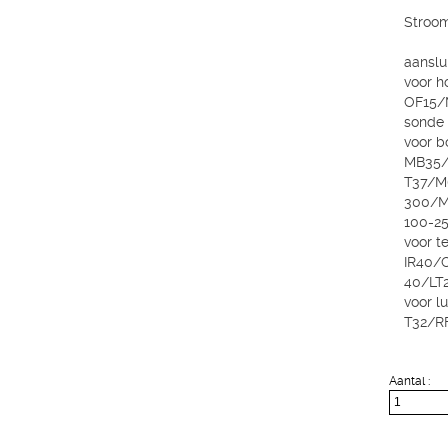
Stroom
aanslu
voor h
OF15/
sonde 
voor b
MB35/
T37/M
300/M
100-2
voor t
IR40/
40/LT2
voor l
T32/R
Aantal :