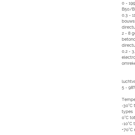
0 - 19
B50/B6
0,3 - 
bouws
direct
2 - 8 
betono
direct
0,2 - 
electr
omrek
luchtv
5 - 98
Temper
-30°C 
types
0°C to
-10°C 
+70°C 