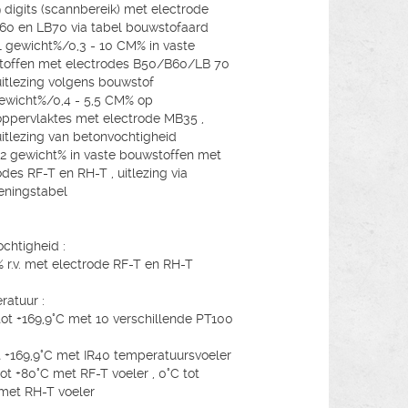
9 digits (scannbereik) met electrode
0 en LB70 via tabel bouwstofaard
11 gewicht%/0,3 - 10 CM% in vaste
toffen met electrodes B50/B60/LB 70
uitlezing volgens bouwstof
gewicht%/0,4 - 5,5 CM% op
ppervlaktes met electrode MB35 ,
uitlezing van betonvochtigheid
3,2 gewicht% in vaste bouwstoffen met
odes RF-T en RH-T , uitlezing via
eningstabel
ochtigheid :
% r.v. met electrode RF-T en RH-T
atuur :
tot +169,9°C met 10 verschillende PT100
t +169,9°C met IR40 temperatuursvoeler
tot +80°C met RF-T voeler , 0°C tot
met RH-T voeler