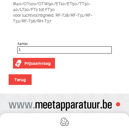
IR40/OT100/OTW90/ET10/ET50/TT30-
40/LT20/FT2 tot FT30
voor luchtvochtigheid: RF-T28/RF-T31/RF-
T32/RF-T36/RH-T37
Aantal :
Prijsaanvraag
Terug
Alle prijzen zijn onder voorbehoud van wijziging
Bij bestelling ontvangt u vooraf de levering steeds een orderbevestiging
Copyright© alle rechten voorbehouden , gehele of gedeeldelijke overname van