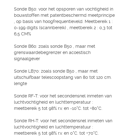
Sonde B50: voor het opsporen van vochtigheid in
bouwstoffen met patentbeschermd meetprincipe
, op basis van hoogfrequentieveld. Meetbereik 1 :
0-199 digits (scannbereik) , meetbereik 2 : 0,3 tot
6,5 CM%
Sonde B60: zoals sonde B50 , maar met
grenswaardebegrenzer en acoestisch
signaalgever
Sonde LB70: zoals sonde B50 , maar met
uitschuifbaar telescoopstang van 80 tot 120 cm.
lengte
Sonde RF-T: voor het secondensnel inmeten van
luchtvochtigheid en luchttemperatuur :
meetbereik 5 tot 98% r.v. en -10°C. tot +80°C.
Sonde RH-T: voor het secondensnel inmeten van
luchtvochtigheid en luchttemperatuur :
meetbereik 5 tot 98% r.v. en 0°C. tot +70°C.