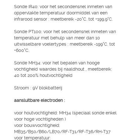
Sonde IR40: voor het secondensnel inmeten van
oppervlakte temperatuur doormiddel van een
infrarood sensor : meetbereik -20°C. tot +199,9°C.
Sonde PT100: voor het secondensnel inmeten van
temperatuur met behulp van meer dan 10
uitwisselbare voelertypes : meetbereik -199°C. tot
+600°C.
Sonde MH34: voor het bepalen van hooge
vochtigheid waardes bij naaldhout , meetbereik:
40 tot 200% houtvochtigheid
Stroom : 9V blokbatterij
aansluitbare electroden :
voor houtvochtigheid: MH34 (speciaal sonde enkel
voor hoge vochtigheden )
voor bouwvochtigheid:
MB35/B50/B60/LB70/RF-T31/RF-T36/RH-T37
voor temperatuur: