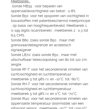
Meetbereik :
Sonde MB35 : voor bepalen van
oppervlaktevochtigheid van beton : 2-8%
Sonde B50: voor het opsporen van vochtigheid in
bouwstoffen met patentbeschermd meetprincipe
, op basis van hoogfrequentieveld. Meetbereik 1 :
0-199 digits (scannbereik) , meetbereik 2 : 0,3 tot
6,5 CM%
Sonde B60: zoals sonde B50 , maar met
grenswaardebegrenzer en acoestisch
signaalgever
Sonde LB70: zoals sonde B50 , maar met
uitschuifbaar telescoopstang van 80 tot 120 cm.
lengte
Sonde RF-T: voor het secondensnel inmeten van
luchtvochtigheid en luchttemperatuur :
meetbereik 5 tot 98% r.v. en -10°C. tot +80°C.
Sonde RH-T: voor het secondensnel inmeten van
luchtvochtigheid en luchttemperatuur :
meetbereik 5 tot 98% r.v. en 0°C. tot +70°C.
Sonde IR40: voor het secondensnel inmeten van
oppervlakte temperatuur doormiddel van een
infrarood sensor : meetbereik -20°C. tot +199,9°C.