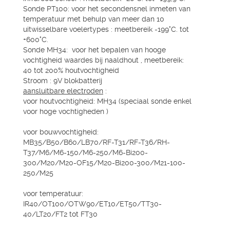
Sonde PT100: voor het secondensnel inmeten van
temperatuur met behulp van meer dan 10
uitwisselbare voelertypes : meetbereik -199°C. tot
+600°C.
Sonde MH34: voor het bepalen van hooge
vochtigheid waardes bij naaldhout , meetbereik:
40 tot 200% houtvochtigheid
Stroom : 9V blokbatterij
aansluitbare electroden
:
voor houtvochtigheid: MH34 (speciaal sonde enkel
voor hoge vochtigheden )
voor bouwvochtigheid:
MB35/B50/B60/LB70/RF-T31/RF-T36/RH-
T37/M6/M6-150/M6-250/M6-Bi200-
300/M20/M20-OF15/M20-Bi200-300/M21-100-
250/M25
voor temperatuur:
IR40/OT100/OTW90/ET10/ET50/TT30-
40/LT20/FT2 tot FT30