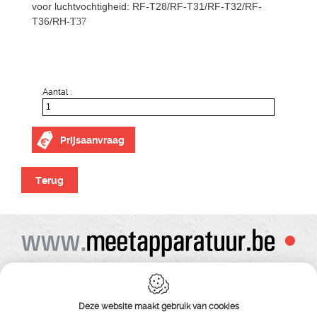
voor luchtvochtigheid: RF-T28/RF-T31/RF-T32/RF-
T36/RH-
T37
Aantal :
Prijsaanvraag
Terug
Alle prijzen zijn onder voorbehoud van wijziging
Bij bestelling ontvangt u vooraf de levering steeds een orderbevestiging
Copyright© alle rechten voorbehouden , gehele of gedeeldelijke overname van
Deze website maakt gebruik van cookies
tekst ,foto’s , video’s , verveelvoudiging op welke wijze dan ook , is niet toegestaan
tenzij hiervoor uitdrukkelijke schriftelijke toestemming is verleend door Meet