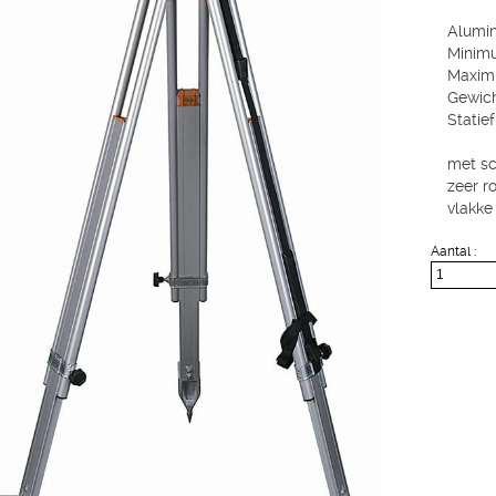
Alumin
Minimu
Maximu
Gewicht
Statie
met s
zeer r
vlakke
Aantal :