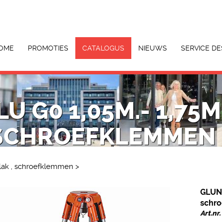
OME
PROMOTIES
CATALOGUS
NIEUWS
SERVICE DE
U G0 1,05M.- 1,75M.
SCHROEFKLEMMEN
vlak , schroefklemmen
>
GLUNZ
schr
Art.nr