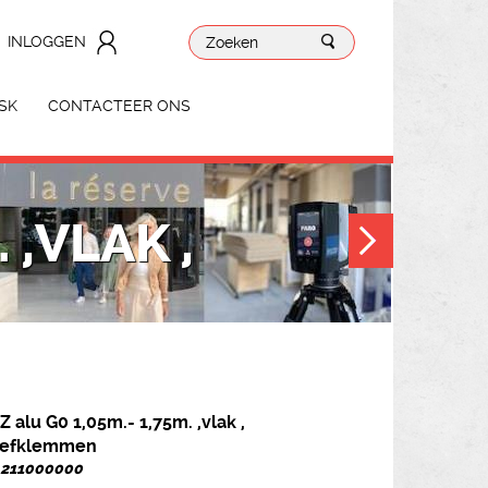
INLOGGEN
SK
CONTACTEER ONS
 ,VLAK ,
 alu G0 1,05m.- 1,75m. ,vlak ,
oefklemmen
. 211000000