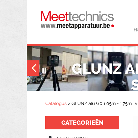
H
GLUNZ AL
Catalogus
>
GLUNZ alu G0 1,05m.- 1,75m. ,
CATEGORIEËN