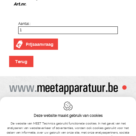
Art.nr.
Aantal :
Prijsaanvraag
Terug
Alle prijzen zijn onder voorbehoud van wijziging
Bij bestelling ontvangt u vooraf de levering steeds een orderbevestiging
Copyright© alle rechten voorbehouden , gehele of gedeeldelijke overname van
Deze website maakt gebruik van cookies
tekst ,foto’s , video’s , verveelvoudiging op welke wijze dan ook , is niet toegestaan
tenzij hiervoor uitdrukkelijke schriftelijke toestemming is verleend door Meet
De website van MEET Technics gebruikt functionele cookies. In het geval van het
Technics
analyseren van websiteverkeer of advertenties, worden ook cookies gebruikt voor het
delen van informatie, over uw gebruik van onze site, met onze analysepartners, sociale