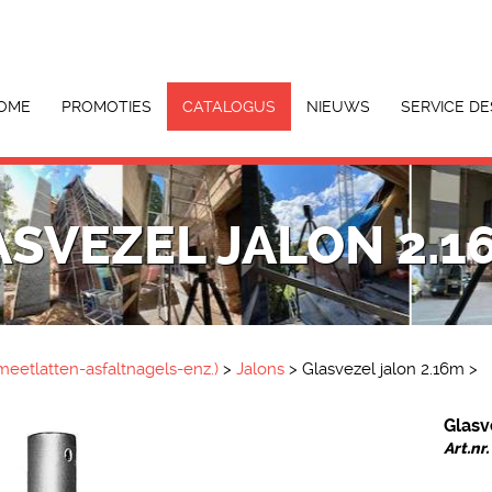
OME
PROMOTIES
CATALOGUS
NIEUWS
SERVICE DE
SVEZEL JALON 2.1
eetlatten-asfaltnagels-enz.)
>
Jalons
>
Glasvezel jalon 2.16m
>
Glasv
Art.nr