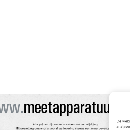
De websi
Alle prijzen zijn onder voorbehoud van wijziging
analyser
Bij bestelling ontvangt u vooraf de levering steeds een orderbevestiging