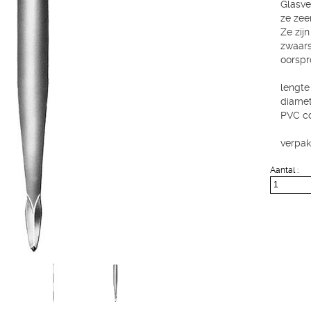
Glasve
ze zeer
Ze zij
zwaars
oorspr
lengte
diame
PVC c
verpak
Aantal :