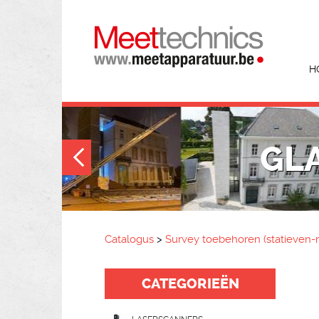
H
GLA
Catalogus
>
Survey toebehoren (statieven-m
CATEGORIEËN