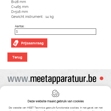
B=28 mm
C=465 mm
D=516 mm
Gewicht instrument : 14 kg
Aantal :
Prijsaanvraag
Terug
Alle prijzen zijn onder voorbehoud van wijziging
Bij bestelling ontvangt u vooraf de levering steeds een orderbevestiging
Copyright© alle rechten voorbehouden , gehele of gedeeldelijke overname van
Deze website maakt gebruik van cookies
tekst ,foto’s , video’s , verveelvoudiging op welke wijze dan ook , is niet toegestaan
tenzij hiervoor uitdrukkelijke schriftelijke toestemming is verleend door Meet
De website van MEET Technics gebruikt functionele cookies. In het geval van het
Technics