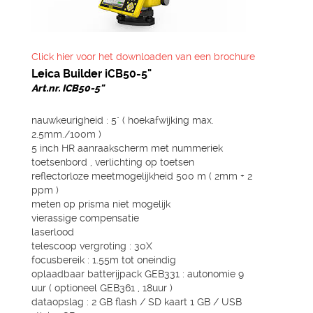
Click hier voor het downloaden van een brochure
Leica Builder iCB50-5"
Art.nr. ICB50-5"
nauwkeurigheid : 5" ( hoekafwijking max.
2.5mm./100m )
5 inch HR aanraakscherm met nummeriek
toetsenbord , verlichting op toetsen
reflectorloze meetmogelijkheid 500 m ( 2mm + 2
ppm )
meten op prisma niet mogelijk
vierassige compensatie
laserlood
telescoop vergroting : 30X
focusbereik : 1.55m tot oneindig
oplaadbaar batterijpack GEB331 : autonomie 9
uur ( optioneel GEB361 , 18uur )
dataopslag : 2 GB flash / SD kaart 1 GB / USB