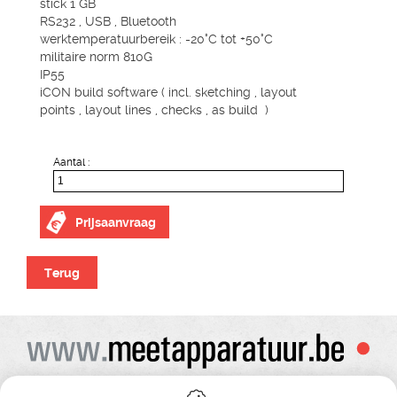
stick 1 GB
RS232 , USB , Bluetooth
werktemperatuurbereik : -20°C tot +50°C
militaire norm 810G
IP55
iCON build software ( incl. sketching , layout
points , layout lines , checks , as build )
Aantal :
Prijsaanvraag
Terug
Alle prijzen zijn onder voorbehoud van wijziging