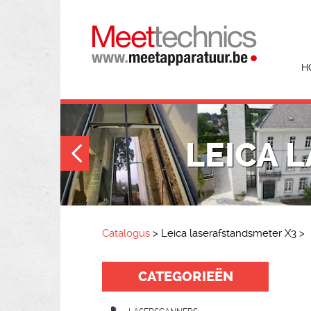
H
LEICA 
Catalogus
>
Leica laserafstandsmeter X3
>
CATEGORIEËN