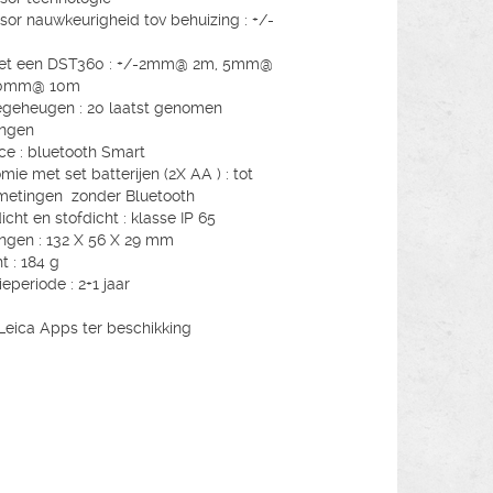
ensor nauwkeurigheid tov behuizing : +/-
et een DST360 : +/-2mm@ 2m, 5mm@
10mm@ 10m
geheugen : 20 laatst genomen
ingen
ace : bluetooth Smart
mie met set batterijen (2X AA ) : tot
metingen zonder Bluetooth
icht en stofdicht : klasse IP 65
ngen : 132 X 56 X 29 mm
t : 184 g
eperiode : 2+1 jaar
 Leica Apps ter beschikking