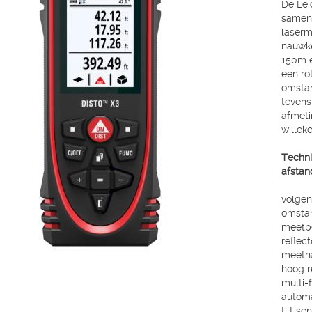
De Lei
samen 
laserm
nauwke
150m e
een ro
omstan
tevens
afmeti
willeke
Techn
afstan
volgen
omsta
meetbe
reflec
meetna
hoog r
multi-
autom
tilt s