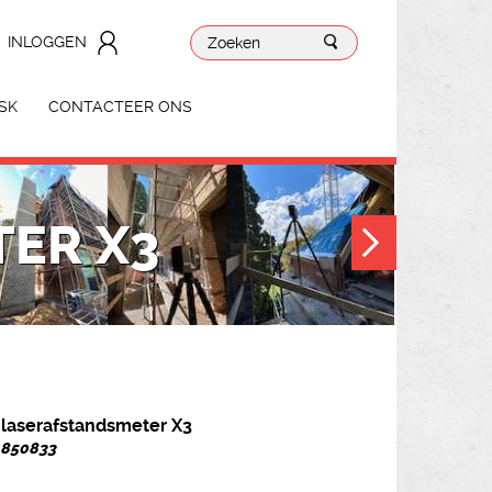
INLOGGEN
SK
CONTACTEER ONS
TER X3
 laserafstandsmeter X3
. 850833