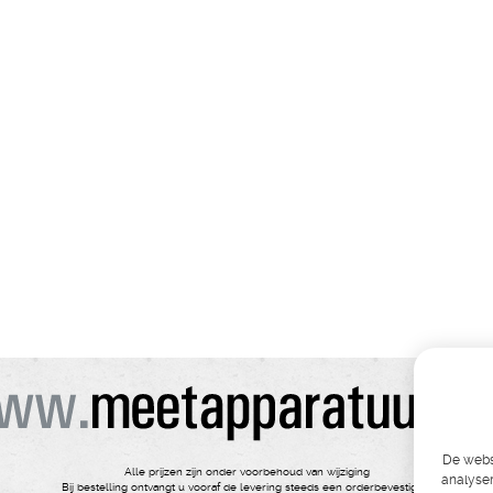
De websi
Alle prijzen zijn onder voorbehoud van wijziging
analyser
Bij bestelling ontvangt u vooraf de levering steeds een orderbevestiging