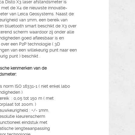
ca Disto X3 laser afstandsmeter is
met de X4 de nieuwste innovatie-
eter van Leica Geosystems. Naast de
urigheid van 1mm, een bereik van
n bluetooth smart beschikt de X3 over
terend scherm waardoor zij onder alle
digheden goed afleesbaar is en
 over een P2P technologie ( 3D
ngen van een willekeurig punt naar een
urig punt ) beschikt .
ische kenmerken van de
dsmeter:
s norm ISO 16331-1 ( niet enkel labo
ndigheden )
reik : 0,05 tot 150 m ( met
torplaat tot 200m. )
uwkeurigheid : +/- 1mm.
esolutie kleurenscherm
functioneel eindstuk met
atische lengteaanpassing
ensor technologie