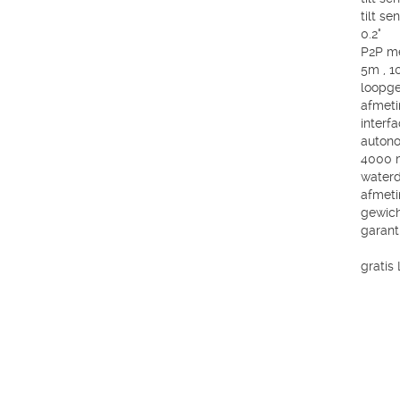
tilt s
0.2°
P2P m
5m , 
loopge
afmet
interf
autono
4000 
waterd
afmeti
gewich
garanti
gratis