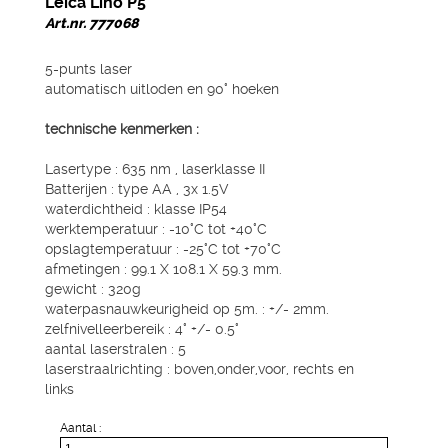
Leica Lino P5
Art.nr. 777068
5-punts laser
automatisch uitloden en 90° hoeken
technische kenmerken :
Lasertype : 635 nm , laserklasse II
Batterijen : type AA , 3x 1.5V
waterdichtheid : klasse IP54
werktemperatuur : -10°C tot +40°C
opslagtemperatuur : -25°C tot +70°C
afmetingen : 99.1 X 108.1 X 59.3 mm.
gewicht : 320g
waterpasnauwkeurigheid op 5m. : +/- 2mm.
zelfnivelleerbereik : 4° +/- 0.5°
aantal laserstralen : 5
laserstraalrichting : boven,onder,voor, rechts en
links
Aantal :