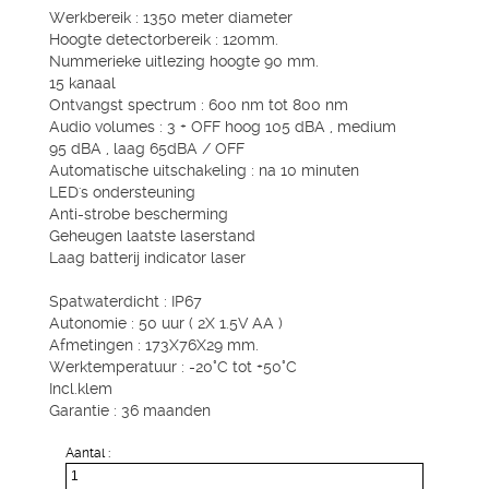
Werkbereik : 1350 meter diameter
Hoogte detectorbereik : 120mm.
Nummerieke uitlezing hoogte 90 mm.
15 kanaal
Ontvangst spectrum : 600 nm tot 800 nm
Audio volumes : 3 + OFF hoog 105 dBA , medium
95 dBA , laag 65dBA / OFF
Automatische uitschakeling : na 10 minuten
LED's ondersteuning
Anti-strobe bescherming
Geheugen laatste laserstand
Laag batterij indicator laser
Spatwaterdicht : IP67
Autonomie : 50 uur ( 2X 1.5V AA )
Afmetingen : 173X76X29 mm.
Werktemperatuur : -20°C tot +50°C
Incl.klem
Garantie : 36 maanden
Aantal :