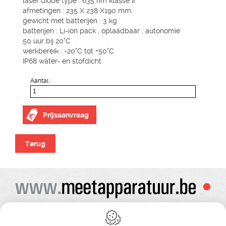
laser diode type : 635 nm klasse II
afmetingen : 235 X 238 X190 mm.
gewicht met batterijen : 3 kg
batterijen : Li-ion pack , oplaadbaar , autonomie
50 uur bij 20°C
werkbereik : -20°C tot +50°C
IP68 water- en stofdicht
Aantal :
Prijsaanvraag
Terug
Alle prijzen zijn onder voorbehoud van wijziging
Bij bestelling ontvangt u vooraf de levering steeds een orderbevestiging