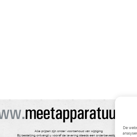
De websi
Alle prijzen zijn onder voorbehoud van wijziging
analyser
Bij bestelling ontvangt u vooraf de levering steeds een orderbevestiging