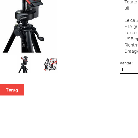
Totale
uit :
Leica 
FTA 3
Leica 
USB op
Richt
Draagk
Aantal :
Terug