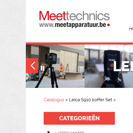
H
LE
Catalogus
>
Leica S910 koffer Set
>
CATEGORIEËN