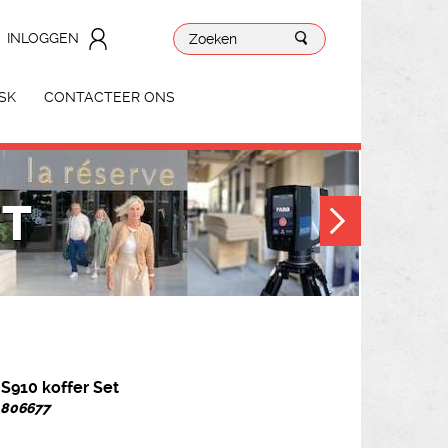
INLOGGEN
SK
CONTACTEER ONS
ET
 S910 koffer Set
. 806677