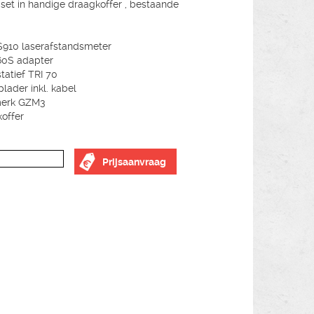
 set in handige draagkoffer , bestaande
S910 laserafstandsmeter
60S adapter
statief TRI 70
lader inkl. kabel
merk GZM3
offer
Prijsaanvraag